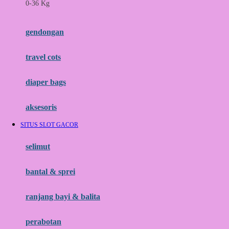
0-36 Kg
Fisher Price
Flipper
gendongan
Friends Of Sally
travel cots
G
diaper bags
Gb
Geko
aksesoris
Graco
SITUS SLOT GACOR
Gund
selimut
H
bantal & sprei
Habbie
Haenim
ranjang bayi & balita
Happy Horse
perabotan
Happy Tummy