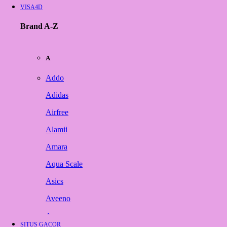
VISA4D
Brand A-Z
A
Addo
Adidas
Airfree
Alamii
Amara
Aqua Scale
Asics
Aveeno
Awan
SITUS GACOR