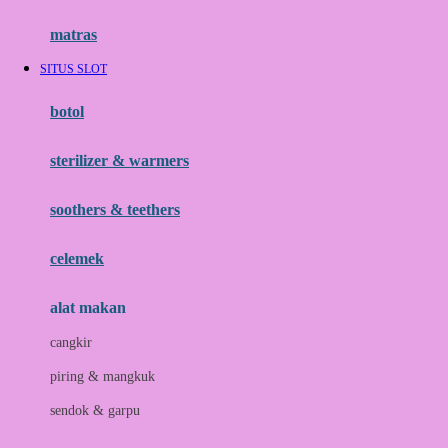
Hauck
matras
Havaianas
SITUS SLOT
Hegen
botol
Hot Wheels
sterilizer & warmers
Hybrid
soothers & teethers
I
Inlacta DHA
celemek
Interlac
alat makan
Ivenet
cangkir
J
piring & mangkuk
Jack N Jill
sendok & garpu
Joie