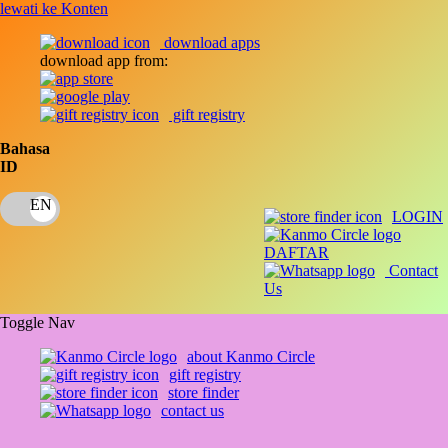
lewati ke Konten
download apps
download app from:
gift registry
Bahasa
ID
LOGIN
DAFTAR
Contact
Us
Toggle Nav
about Kanmo Circle
gift registry
store finder
contact us