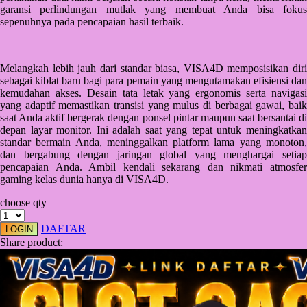
garansi perlindungan mutlak yang membuat Anda bisa fokus
sepenuhnya pada pencapaian hasil terbaik.
Starbooks
Stick-O
Melangkah lebih jauh dari standar biasa, VISA4D memposisikan diri
Stokke
sebagai kiblat baru bagi para pemain yang mengutamakan efisiensi dan
Sudocrem
kemudahan akses. Desain tata letak yang ergonomis serta navigasi
yang adaptif memastikan transisi yang mulus di berbagai gawai, baik
Sumimo
saat Anda aktif bergerak dengan ponsel pintar maupun saat bersantai di
depan layar monitor. Ini adalah saat yang tepat untuk meningkatkan
Sunnylife
standar bermain Anda, meninggalkan platform lama yang monoton,
dan bergabung dengan jaringan global yang menghargai setiap
Sun-Staches
pencapaian Anda. Ambil kendali sekarang dan nikmati atmosfer
gaming kelas dunia hanya di VISA4D.
Swimava
choose qty
T
DAFTAR
LOGIN
Tommee Tippee
Share product:
Trunki
Tutti Bambini