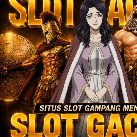
Twistshake
TY Toys
U
V
Veja
Vitaflow
Vtech
W
Waterland
Wellness
X