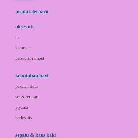
Azetabio
produk terbaru
B
aksesoris
Baabaasheepz
tas
Babiators
kacamata
Baby Dove
aksesoris rambut
Baby Jogger
Baby Rovega
kebutuhan bayi
Babybee
pakaian tidur
Banana Boat
set & terusan
Banz
piyama
Barbie
bodysuits
Beaba
Beauty Barn
sepatu & kaus kaki